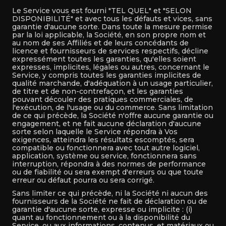
Le Service vous est fourni "TEL QUEL" et "SELON
DISPONIBILITÉ" et avec tous les défauts et vices, sans
garantie d'aucune sorte. Dans toute la mesure permise
par la loi applicable, la Société, en son propre nom et
au nom de ses Affiliés et de leurs concédants de
licence et fournisseurs de services respectifs, décline
expressément toutes les garanties, qu'elles soient
expresses, implicites, légales ou autres, concernant le
Service, y compris toutes les garanties implicites de
qualité marchande, d'adéquation à un usage particulier,
de titre et de non-contrefaçon, et les garanties
pouvant découler des pratiques commerciales, de
l'exécution, de l'usage ou du commerce. Sans limitation
de ce qui précède, la Société n'offre aucune garantie ou
engagement, et ne fait aucune déclaration d'aucune
sorte selon laquelle le Service répondra à Vos
exigences, atteindra les résultats escomptés, sera
compatible ou fonctionnera avec tout autre logiciel,
application, système ou service, fonctionnera sans
interruption, répondra à des normes de performance
ou de fiabilité ou sera exempt d'erreurs ou que toute
erreur ou défaut pourra ou sera corrigé.
Sans limiter ce qui précède, ni la Société ni aucun des
fournisseurs de la Société ne fait de déclaration ou de
garantie d'aucune sorte, expresse ou implicite : (i)
quant au fonctionnement ou à la disponibilité du
Service, ou aux informations, contenus, et matériaux ou